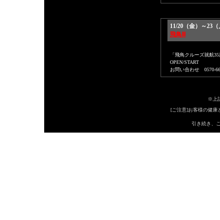
11/20（金）～2
飛鳥Ⅲ
「飛鳥クルーズ就航3
OPEN/START
お問い合わせ 0570-666
※上
[ご注意]お客様の健
引き続き、