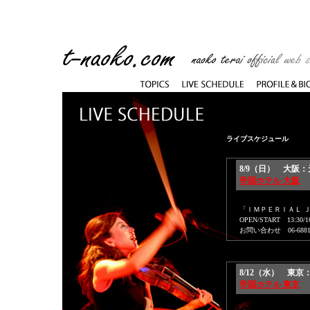
ライブスケジュール
8/9（日） 大阪
帝国ホテル 大阪
「ＩＭＰＥＲＩＡＬ Ｊ
OPEN/START 13:30/16
お問い合わせ 06-6881-4
8/12（水） 東
帝国ホテル 東京